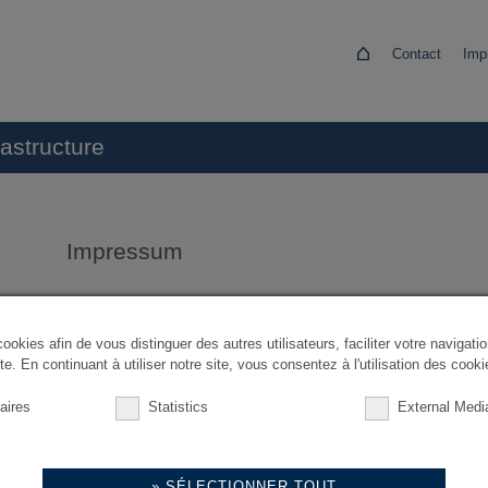
Contact
Imp
astructure
Impressum
Quadoro Investment GmbH est responsable du contenu de ce site i
Quadoro Investment GmbH
 cookies afin de vous distinguer des autres utilisateurs, faciliter votre navigat
Berliner Straße 114
te. En continuant à utiliser notre site, vous consentez à l'utilisation des cooki
63065 Offenbach am Main
aires
Statistics
External Medi
Tél. +49 69 247559 310
Fax +49 69 247559 311
kvg@quadoro.com
SÉLECTIONNER TOUT