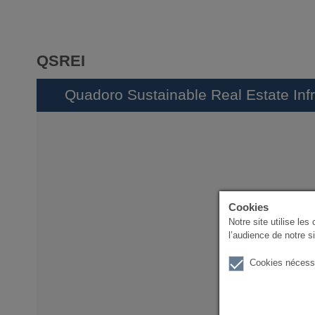
QSREI
Quadoro Sustainable Real Estate Infr
Cookies
Notre site utilise les
l’audience de notre si
Cookies nécess