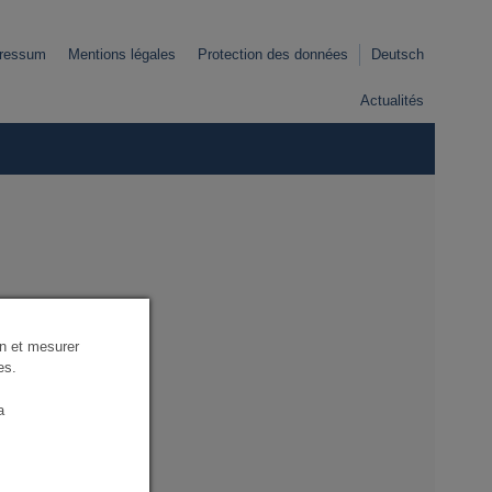
ressum
Mentions légales
Protection des données
Deutsch
Actualités
nternet.
ion et mesurer
es.
a