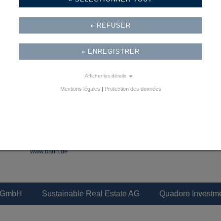
Directeurs:
Michael Denk, Dr. Peter E. Hein, Torben Werner
REFUSER
Registre du commerce:
Amtsgericht Offenbach am Main, HRB 43802
ENREGISTRER
ID impôt sur le chiffre d’affaires:
DE264086951
Afficher les détails
Autorité de surveillance:
Mentions légales
|
Protection des données
Bundesanstalt für Finanzdienstleistungsaufsicht (BaFin)
Marie-Curie-Straße 24 - 28
60439 Frankfurt am Main
Tel. +49 228 4108 0
Fax +49 228 4108 123
www.bafin.de
 GmbH
Sustainable Real Estate AG
Quadoro Invest